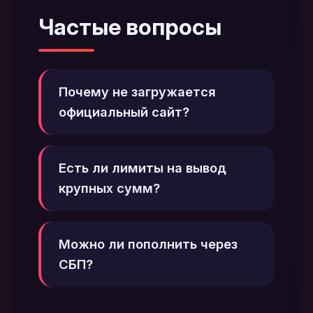
Частые вопросы
Почему не загружается
официальный сайт?
Есть ли лимиты на вывод
крупных сумм?
Можно ли пополнить через
СБП?