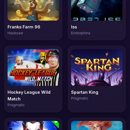
Franks Farm 96
Iss
Hacksaw
Endorphina
Hockey League Wild
Spartan King
Pragmatic
Match
Pragmatic