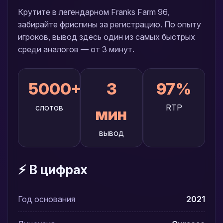
Крутите в легендарном Franks Farm 96,
забирайте фриспины за регистрацию. По опыту
игроков, вывод здесь один из самых быстрых
среди аналогов — от 3 минут.
5000+
3
97%
слотов
RTP
мин
вывод
⚡ В цифрах
Год основания
2021